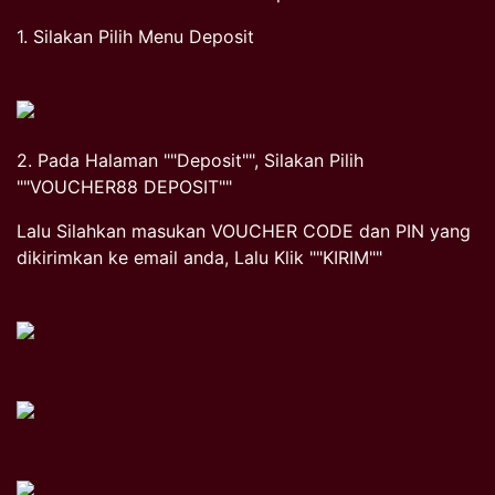
1. Silakan Pilih Menu Deposit
2. Pada Halaman ""Deposit"", Silakan Pilih
""VOUCHER88 DEPOSIT""
Lalu Silahkan masukan VOUCHER CODE dan PIN yang
dikirimkan ke email anda, Lalu Klik ""KIRIM""