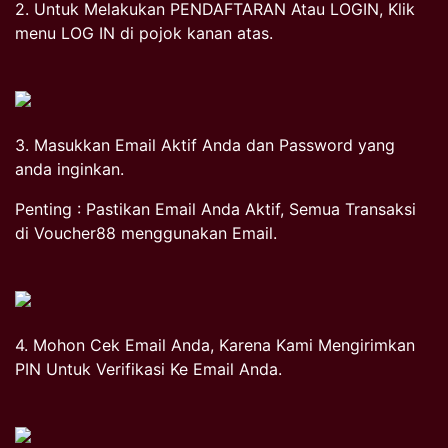
2. Untuk Melakukan PENDAFTARAN Atau LOGIN, Klik
menu LOG IN di pojok kanan atas.
3. Masukkan Email Aktif Anda dan Password yang
anda inginkan.
Penting : Pastikan Email Anda Aktif, Semua Transaksi
di Voucher88 menggunakan Email.
4. Mohon Cek Email Anda, Karena Kami Mengirimkan
PIN Untuk Verifikasi Ke Email Anda.