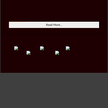
besar seperti persentase RTP Slot yang tinggi, pola gacor dan
bocoran slot gacor hari ini yang akan update setiap harinya! Tunggu
apa lagi? Gabung sekarang bersama Cemeslot dan rasakan sensasi
kemenangan yang hanya anda bisa dapatkan di Cemeslot yang mana
juga memiliki tampilan dan fitur yang sudah mutakhir!
Read More...
Exclusive Partners