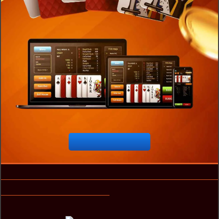
MAIN SEKARANG
LINK CEMESLOT
KALKULATOR MIX PARLAY
RTP-LIVE-CEMESLOT
Supported by